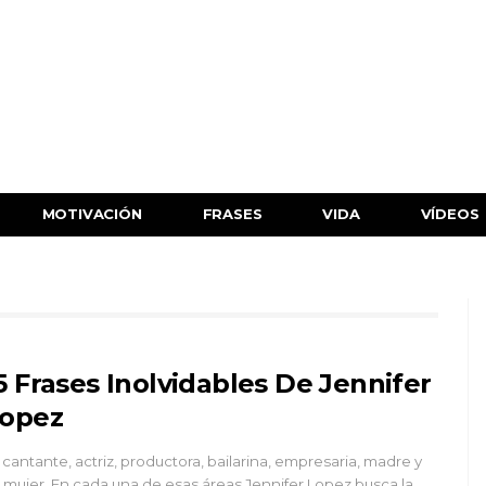
MOTIVACIÓN
FRASES
VIDA
VÍDEOS
5 Frases Inolvidables De Jennifer
opez
 cantante, actriz, productora, bailarina, empresaria, madre y
 mujer. En cada una de esas áreas Jennifer Lopez busca la