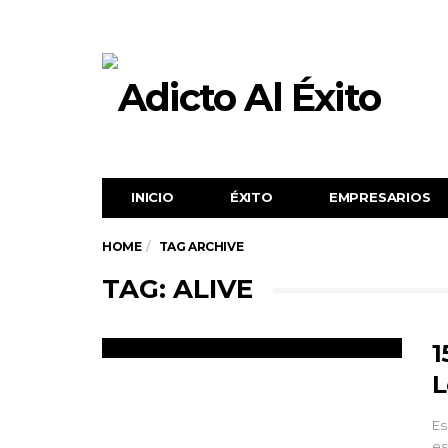
INICIO
ÉXITO‬
EMPRESARIOS
HOME
TAG ARCHIVE
TAG: ALIVE
1
L
Es
es