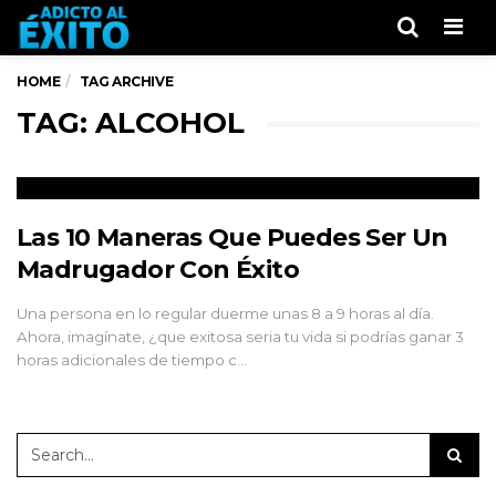
Men
HOME
TAG ARCHIVE
TAG: ALCOHOL
Las 10 Maneras Que Puedes Ser Un
Madrugador Con Éxito
Una persona en lo regular duerme unas 8 a 9 horas al día.
Ahora, imagínate, ¿que exitosa seria tu vida si podrías ganar 3
horas adicionales de tiempo c…