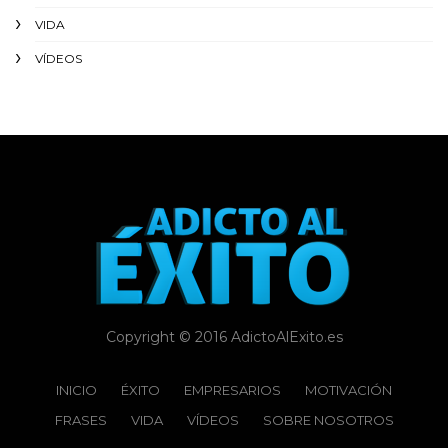
VIDA
VÍDEOS
Copyright © 2016 AdictoAlExito.es
INICIO
ÉXITO‬
EMPRESARIOS
MOTIVACIÓN
FRASES
VIDA
VÍDEOS
SOBRE NOSOTROS