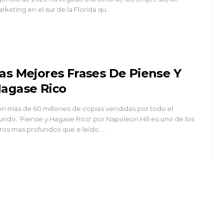
rketing en el sur de la Florida qu…
as Mejores Frases De Piense Y
agase Rico
n más de 60 millones de copias vendidas por todo el
ndo, ‘Piense y Hagase Rico' por Napoleon Hill es uno de los
bros mas profundos que e leído. …