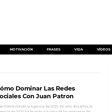
MOTIVACIÓN
FRASES
VIDA
VÍDEOS
ómo Dominar Las Redes
ociales Con Juan Patron
an Patrón fundó la Agencia de 2020. En sólo dos años, la
encia de 2020 ha llegado a la cima de las empresas de