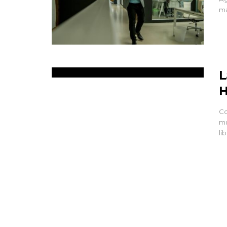
ma
L
H
Co
mu
li