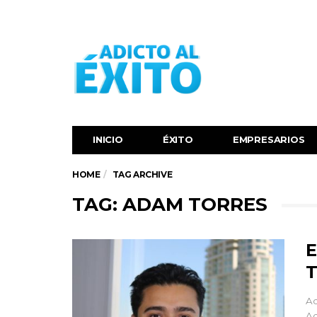
INICIO
ÉXITO‬
EMPRESARIOS
HOME
TAG ARCHIVE
TAG: ADAM TORRES
E
T
Ad
Ad