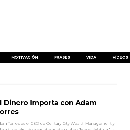
MOTIVACIÓN
FRASES
VIDA
VÍDEOS
l Dinero Importa con Adam
orres
am Torres es el CEO de Century City Wealth Management y
am ha publicado recientemente su libro "Money Matters" y