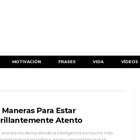
MOTIVACIÓN
FRASES
VIDA
VÍDEOS
 Maneras Para Estar
rillantemente Atento
 una era moderna donde la inteligencia es mucho más
lorada que la fuerza física, es muy importante que te