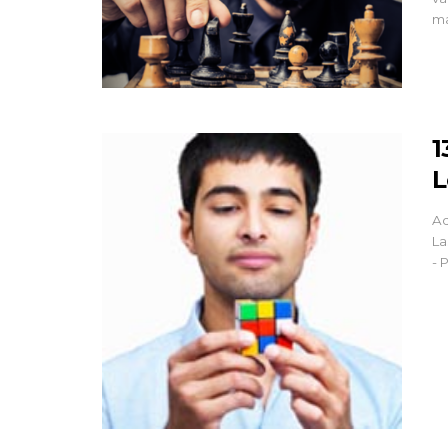
ma
1
L
Aq
La
- 