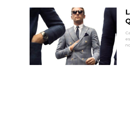
L
Q
Ca
es
no