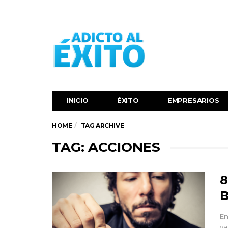
INICIO
ÉXITO‬
EMPRESARIOS
HOME
TAG ARCHIVE
TAG: ACCIONES
8
B
En
va