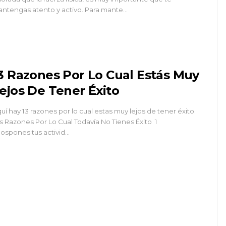
ntengas atento y activo. Para mante…
3 Razones Por Lo Cual Estás Muy
ejos De Tener Éxito
uí hay 13 razones por lo cual estas muy lejos de tener éxito.
s Razones Por Lo Cual Todavía No Tienes Éxito 1
Pospones tus activid…