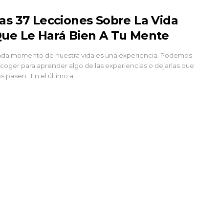
as 37 Lecciones Sobre La Vida
ue Le Hará Bien A Tu Mente
da momento de nuestra vida es una experiencia. Podemos
coger para aprender algo de las experiencias o dejarlas que
s pasen. En el último a…