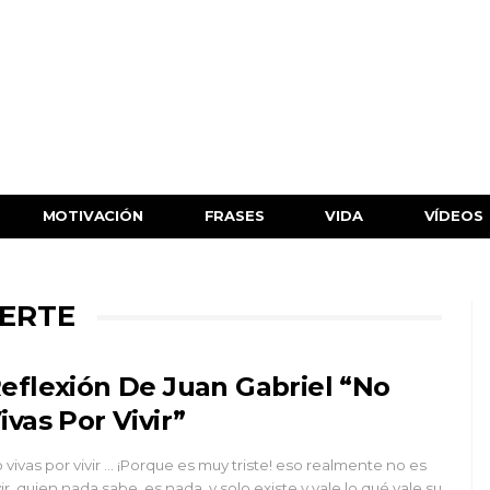
MOTIVACIÓN
FRASES
VIDA
VÍDEOS
ERTE
eflexión De Juan Gabriel “No
ivas Por Vivir”
 vivas por vivir ... ¡Porque es muy triste! eso realmente no es
vir, quien nada sabe, es nada, y solo existe y vale lo qué vale su