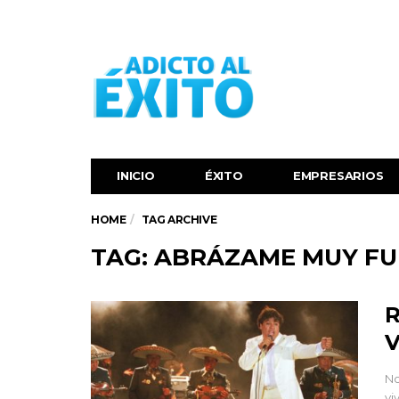
INICIO
ÉXITO‬
EMPRESARIOS
HOME
TAG ARCHIVE
TAG: ABRÁZAME MUY FU
R
V
No
vi