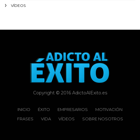
VÍDEOS
Copyright © 2016 AdictoAlExito.es
INICIO
ÉXITO‬
EMPRESARIOS
MOTIVACIÓN
FRASES
VIDA
VÍDEOS
SOBRE NOSOTROS