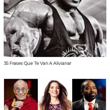
35 Frases Que Te Van A Alivianar