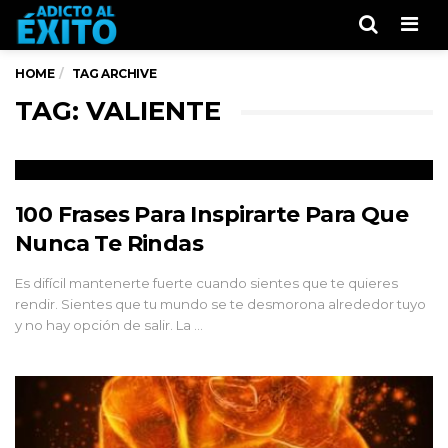
Men
HOME
TAG ARCHIVE
TAG: VALIENTE
100 Frases Para Inspirarte Para Que
Nunca Te Rindas
Es difícil mantenerte fuerte cuando sientes que te quieres
rendir. Sientes que tu mundo se te desmorona alrededor tuyo
y no hay opción de salir. La …