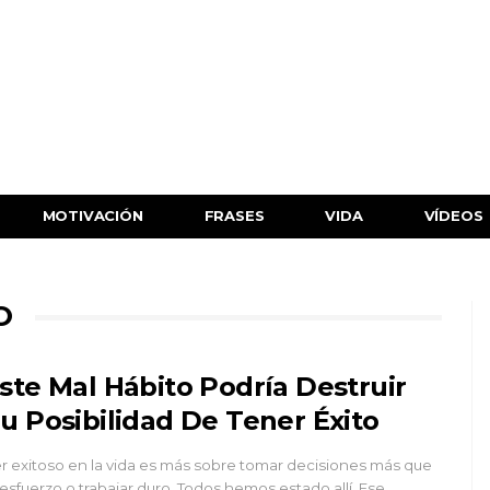
MOTIVACIÓN
FRASES
VIDA
VÍDEOS
O
ste Mal Hábito Podría Destruir
u Posibilidad De Tener Éxito
r exitoso en la vida es más sobre tomar decisiones más que
 esfuerzo o trabajar duro. Todos hemos estado allí. Ese