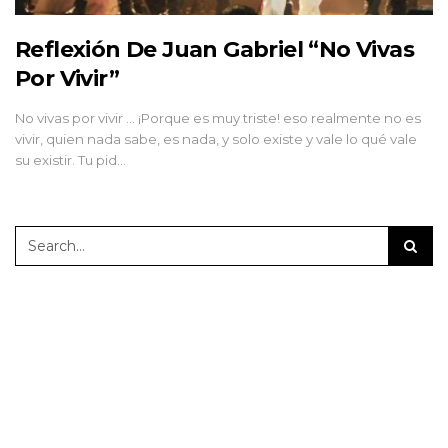
Reflexión De Juan Gabriel “No Vivas
Por Vivir”
No vivas por vivir ... ¡Porque es muy triste! eso realmente no es
vivir, quien nada sabe, es nada, y solo existe y vale lo qué vale
su existir. Tu pid…