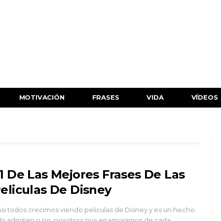
MOTIVACIÓN
FRASES
VIDA
VÍDEOS
1 De Las Mejores Frases De Las
eliculas De Disney
si todos crecimos viendo peliculas de Disney y es un hecho.
 lo admiten o no, nosotros nos enamoramos de cada