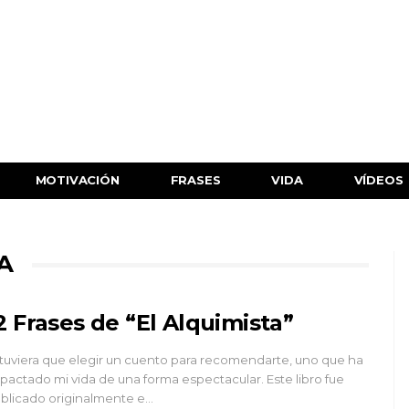
MOTIVACIÓN
FRASES
VIDA
VÍDEOS
A
2 Frases de “El Alquimista”
 tuviera que elegir un cuento para recomendarte, uno que ha
pactado mi vida de una forma espectacular. Este libro fue
blicado originalmente e…