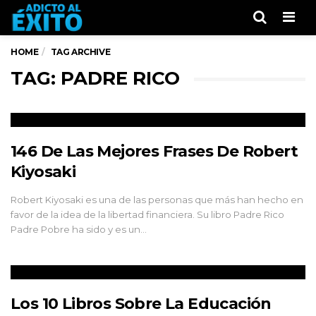
Men
HOME
TAG ARCHIVE
TAG: PADRE RICO
146 De Las Mejores Frases De Robert
Kiyosaki
Robert Kiyosaki es una de las personas que más han hecho en
favor de la idea de la libertad financiera. Su libro Padre Rico
Padre Pobre ha sido y es un…
Los 10 Libros Sobre La Educación