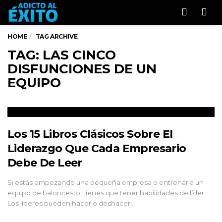
Men
HOME
TAG ARCHIVE
TAG: LAS CINCO
DISFUNCIONES DE UN
EQUIPO
Los 15 Libros Clásicos Sobre El
Liderazgo Que Cada Empresario
Debe De Leer
Si estás empezando una pequeña empresa o entrenar a un
equipo de baloncesto, tienes que tener habilidades de líder.
Los líderes pueden hacer o deshacer…