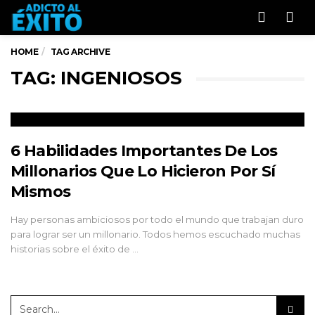
Men
HOME
TAG ARCHIVE
TAG: INGENIOSOS
6 Habilidades Importantes De Los
Millonarios Que Lo Hicieron Por Sí
Mismos
Hay personas ambiciosos por todo el mundo que trabajan duro
para lograr ser un millonario. Todos hemos escuchado muchas
historias sobre el éxito de …