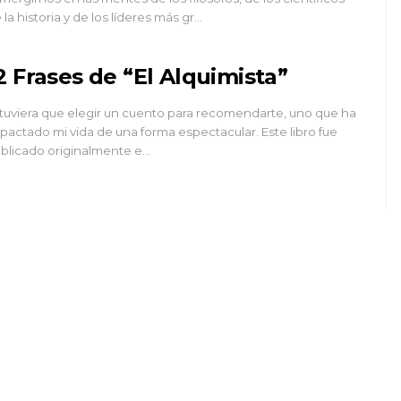
 la historia y de los líderes más gr…
2 Frases de “El Alquimista”
 tuviera que elegir un cuento para recomendarte, uno que ha
pactado mi vida de una forma espectacular. Este libro fue
blicado originalmente e…