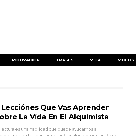
MOTIVACIÓN
FRASES
VIDA
VÍDEOS
 Lecciónes Que Vas Aprender
obre La Vida En El Alquimista
 lectura es una habilidad que puede ayudarnos a
mergirnos en las mentes de los filósofos, de los cientificos