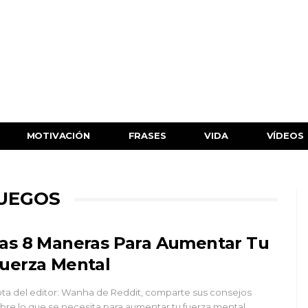
MOTIVACIÓN
FRASES
VIDA
VÍDEOS
JUEGOS
as 8 Maneras Para Aumentar Tu
uerza Mental
ta del editor: Wanha de Reddit, comparte sus consejos
bre lo que se necesita para aumentar tu fuerza mental.