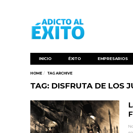
INICIO
ÉXITO‬
EMPRESARIOS
HOME
TAG ARCHIVE
TAG: DISFRUTA DE LOS 
L
F
No
so