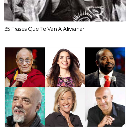
35 Frases Que Te Van A Alivianar