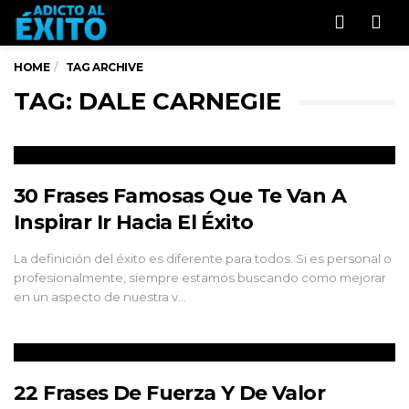
Men
HOME
TAG ARCHIVE
TAG: DALE CARNEGIE
30 Frases Famosas Que Te Van A
Inspirar Ir Hacia El Éxito
La definición del éxito es diferente para todos. Si es personal o
profesionalmente, siempre estamos buscando como mejorar
en un aspecto de nuestra v…
22 Frases De Fuerza Y De Valor