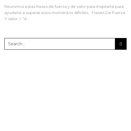
Reunimos estas frases de fuerza y de valor para inspirarte para
ayudarte a superar esos momentos difíciles. Frases De Fuerza
Y Valor: 1. “A…