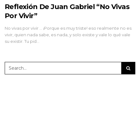
Reflexión De Juan Gabriel “No Vivas
Por Vivir”
No vivas por vivir ... ¡Porque es muy triste! eso realmente no es
vivir, quien nada sabe, es nada, y solo existe y vale lo qué vale
su existir. Tu pid…