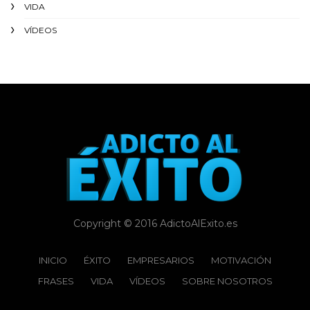
VIDA
VÍDEOS
Copyright © 2016 AdictoAlExito.es
INICIO
ÉXITO‬
EMPRESARIOS
MOTIVACIÓN
FRASES
VIDA
VÍDEOS
SOBRE NOSOTROS