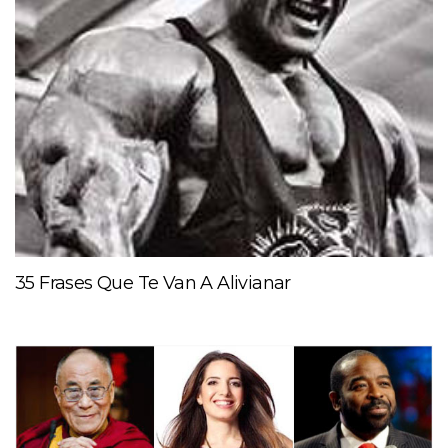
35 Frases Que Te Van A Alivianar