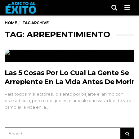
Men
HOME
TAG ARCHIVE
TAG: ARREPENTIMIENTO
Las 5 Cosas Por Lo Cual La Gente Se
Arrepiente En La Vida Antes De Morir
Para todos mis lectores, lo siento por bajarte el ánimo con
este articulo, pero creo que este articulo que vas a leer te va a
cambiar la vida en la…