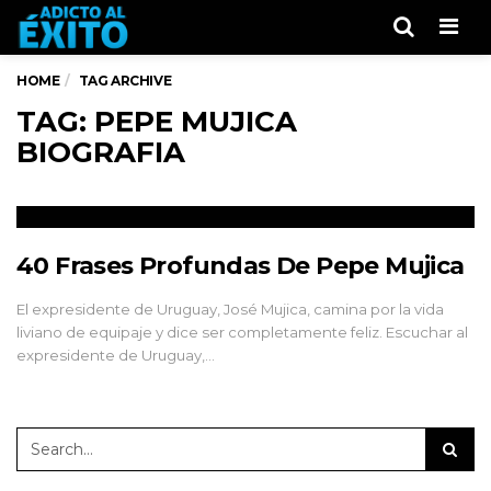
Men
HOME
TAG ARCHIVE
TAG: PEPE MUJICA
BIOGRAFIA
40 Frases Profundas De Pepe Mujica
El expresidente de Uruguay, José Mujica, camina por la vida
liviano de equipaje y dice ser completamente feliz. Escuchar al
expresidente de Uruguay,…