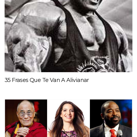
35 Frases Que Te Van A Alivianar