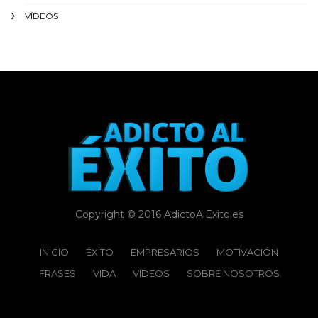
VÍDEOS
Copyright © 2016 AdictoAlExito.es
INICIO
ÉXITO‬
EMPRESARIOS
MOTIVACIÓN
FRASES
VIDA
VÍDEOS
SOBRE NOSOTROS